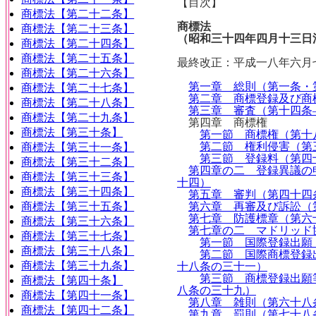
【目次】
商標法【第二十二条】
商標法
商標法【第二十三条】
（昭和三十四年四月十三日
商標法【第二十四条】
商標法【第二十五条】
最終改正：平成一八年六月
商標法【第二十六条】
第一章 総則（第一条・
商標法【第二十七条】
第二章 商標登録及び商
商標法【第二十八条】
第三章 審査（第十四条
商標法【第二十九条】
第四章 商標権
商標法【第三十条】
第一節 商標権（第十
第二節 権利侵害（第
商標法【第三十一条】
第三節 登録料（第四
商標法【第三十二条】
第四章の二 登録異議の
商標法【第三十三条】
十四）
商標法【第三十四条】
第五章 審判（第四十四
商標法【第三十五条】
第六章 再審及び訴訟（
第七章 防護標章（第六
商標法【第三十六条】
第七章の二 マドリッド
商標法【第三十七条】
第一節 国際登録出願
商標法【第三十八条】
第二節 国際商標登録
商標法【第三十九条】
十八条の三十一）
第三節 商標登録出願
商標法【第四十条】
八条の三十九）
商標法【第四十一条】
第八章 雑則（第六十八
商標法【第四十二条】
第九章 罰則（第七十八