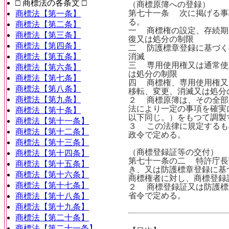
□ 商標法の各条文 □
（商標原簿への登録）
第七十一条 次に掲げる事
商標法【第一条】
る。
商標法【第二条】
一 商標権の設定、存続期
商標法【第三条】
復又は処分の制限
商標法【第四条】
二 防護標章登録に基づく
商標法【第五条】
消滅
三 専用使用権又は通常使
商標法【第六条】
は処分の制限
商標法【第七条】
四 商標権、専用使用権又
商標法【第八条】
移転、変更、消滅又は処分
商標法【第九条】
２ 商標原簿は、その全部
法により一定の事項を確実
商標法【第十条】
以下同じ。）をもつて調製
商標法【第十一条】
３ この法律に規定するも
商標法【第十二条】
政令で定める。
商標法【第十三条】
（商標登録証等の交付）
商標法【第十四条】
第七十一条の二 特許庁長
商標法【第十五条】
き、又は防護標章登録に基
商標法【第十六条】
商標権者に対し、商標登録
商標法【第十七条】
２ 商標登録証又は防護標
省令で定める。
商標法【第十八条】
商標法【第十九条】
商標法【第二十条】
商標法【第二十一条】