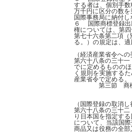
する者は、個別手数
万千円に区分の数を
国際事務局に納付し
６ 国際商標登録出
権については、第四
第七十六条第二項（
る。）の規定は、適
（経済産業省令への
第六十八条の三十一
でに定めるもののほ
く規則を実施するた
産業省令で定める。
第三節 商標登
（国際登録の取消し
第六十八条の三十二
り日本国を指定する
について、当該国際
商品又は役務の全部