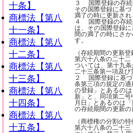
３ 国際登録の存続
十条】
その国際登録に基づ
満了の時に更新され
商標法【第八
４ 国際登録の存続
は、その国際登録に
十一条】
間の満了の時にさか
商標法【第八
す。
十二条】
（存続期間の更新登
第六十八条の二十二
商標法【第八
ついては、第十九条
二十三条第一項及び
十三条】
２ 国際登録に基づ
条第三項の規定の適
商標法【第八
の登録」とあるのは
新」と、同項第二号
十四条】
月日」とあるのは「
の存続期間の更新の
商標法【第八
（商標権の分割の特
十五条】
第六十八条の二十三