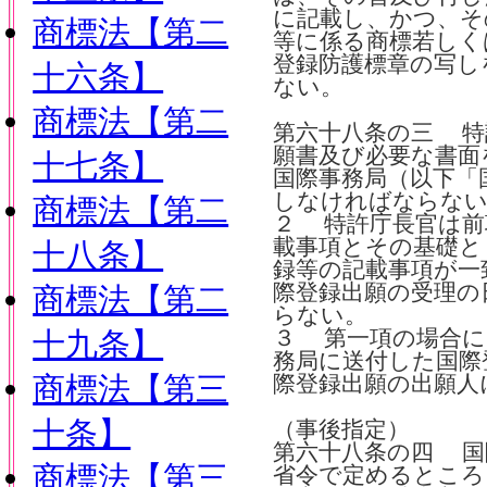
に記載し、かつ、そ
商標法【第二
等に係る商標若しく
登録防護標章の写し
十六条】
ない。
商標法【第二
第六十八条の三 特
願書及び必要な書面を
十七条】
国際事務局（以下「
しなければならな
商標法【第二
２ 特許庁長官は前
載事項とその基礎と
十八条】
録等の記載事項が一
際登録出願の受理の
商標法【第二
らない。
十九条】
３ 第一項の場合に
務局に送付した国際
商標法【第三
際登録出願の出願人
十条】
（事後指定）
第六十八条の四 国
商標法【第三
省令で定めるところ