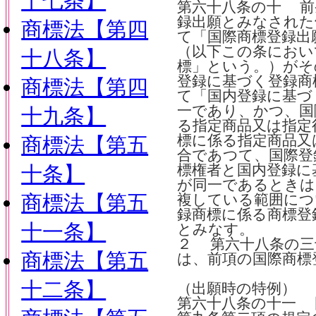
十七条】
第六十八条の十 前
録出願とみなされた
商標法【第四
て「国際商標登録出
（以下この条におい
十八条】
標」という。）がそ
登録に基づく登録商
商標法【第四
て「国内登録に基づ
一であり、かつ、国
十九条】
る指定商品又は指定
標に係る指定商品又
商標法【第五
合であつて、国際登
十条】
標権者と国内登録に
が同一であるときは
商標法【第五
複している範囲につ
録商標に係る商標登
十一条】
とみなす。
２ 第六十八条の三
商標法【第五
は、前項の国際商標
十二条】
（出願時の特例）
第六十八条の十一 