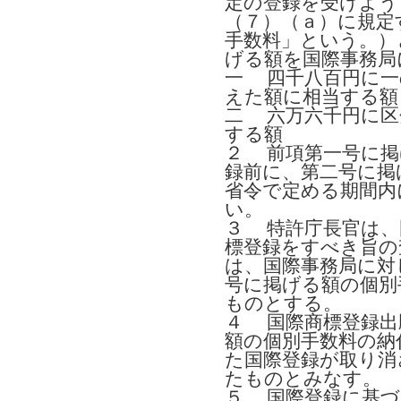
定の登録を受けよう
（７）（ａ）に規定
手数料」という。）
げる額を国際事務局
一 四千八百円に一
えた額に相当する額
二 六万六千円に区
する額
２ 前項第一号に掲
録前に、第二号に掲
省令で定める期間内
い。
３ 特許庁長官は、
標登録をすべき旨の
は、国際事務局に対
号に掲げる額の個別
ものとする。
４ 国際商標登録出
額の個別手数料の納
た国際登録が取り消
たものとみなす。
５ 国際登録に基づ