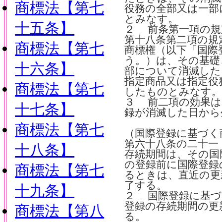
商標法【第七
役務の全部又は一部
とみなす。
十五条】
２ 前条第一項の規
第十八条第二項の規
商標法【第七
商標権（以下「国際
う。）は、その基礎
十六条】
部について消滅した
指定商品又は指定役
商標法【第七
したものとみなす。
３ 前二項の効果は
十七条】
録が消滅した日から
商標法【第七
（国際登録に基づく
第六十八条の二十一
十八条】
存続期間は、その国
の登録前に国際登録
商標法【第七
るときは、直近の更
了する。
十九条】
２ 国際登録に基づ
登録の存続期間の更
商標法【第八
る。