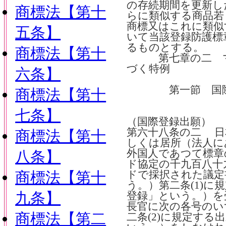
の存続期間を更新し
商標法【第十
らに類似する商品若
商標又はこれに類似
五条】
いて当該登録防護標
るものとする。
商標法【第十
第七章の二 マ
づく特例
六条】
第一節 国際
商標法【第十
七条】
（国際登録出願）
第六十八条の二 日
商標法【第十
しくは居所（法人に
外国人であつて標章
八条】
ド協定の千九百八十
商標法【第十
ドで採択された議定
う。）第二条(1)に
九条】
登録」という。）を
長官に次の各号のい
商標法【第二
二条(2)に規定する