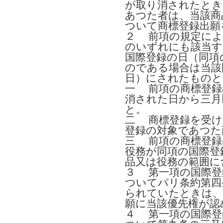
が取り消されたとき
あつた者は、当該商
ついて商標登録出願
２ 前項の規定によ
のいずれにも該当す
国際登録の日（同項
のである場合は当該
日）にされたものと
一 前項の商標登録
消された日から三月
と。
二 商標登録を受け
登録の対象であつた
三 前項の商標登録
役務が同項の国際登
品又は役務の範囲に
３ 第一項の国際登
ついてパリ条約第四
られていたときは、
願に当該優先権が認
４ 第一項の国際登