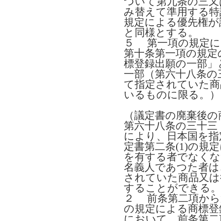
ついて第九条の三又
み替えて準用する特
規定による優先権が
と同様とする。
５ 第一項の規定に
第十条第一項の規定
標登録出願の一部」
一部（第六十八条の
て指定されていた商
いるものに限る。）
（議定書の廃棄後の
第六十八条の三十三 
により、日本国を指
定書第二条(1)の
を有する者でなくな
名義人であつた者は
されていた商品又は
することができる。
２ 前条第二項から
の規定による商標登
において、前条第二