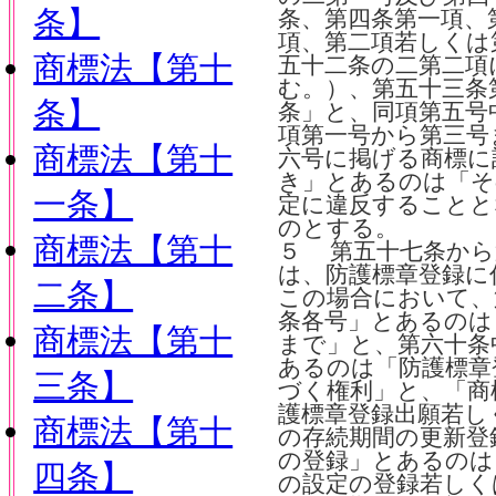
条】
条、第四条第一項、
項、第二項若しくは
商標法【第十
五十二条の二第二項
む。）、第五十三条
条】
条」と、同項第五号
項第一号から第三号
商標法【第十
六号に掲げる商標に
き」とあるのは「そ
一条】
定に違反することと
のとする。
商標法【第十
５ 第五十七条から
は、防護標章登録に
二条】
この場合において、
条各号」とあるのは
商標法【第十
まで」と、第六十条
あるのは「防護標章
三条】
づく権利」と、「商
護標章登録出願若し
商標法【第十
の存続期間の更新登
の登録」とあるのは
四条】
の設定の登録若しく