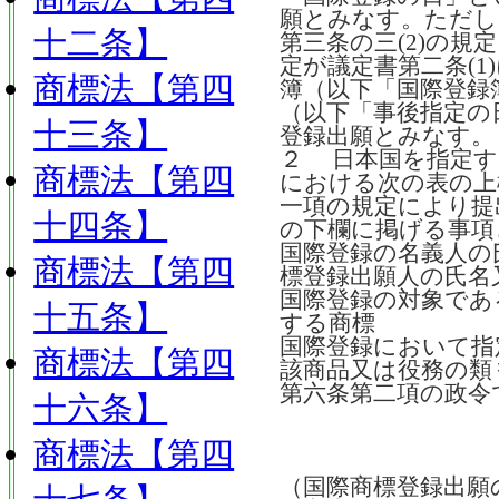
願とみなす。ただし
十二条】
第三条の三(2)の
定が議定書第二条(1
商標法【第四
簿（以下「国際登録
（以下「事後指定の
十三条】
登録出願とみなす。
２ 日本国を指定す
商標法【第四
における次の表の上
一項の規定により提
十四条】
の下欄に掲げる事項
国際登録の名義人の
商標法【第四
標登録出願人の氏名
国際登録の対象であ
十五条】
する商標
国際登録において指
商標法【第四
該商品又は役務の類
第六条第二項の政令
十六条】
商標法【第四
（国際商標登録出願