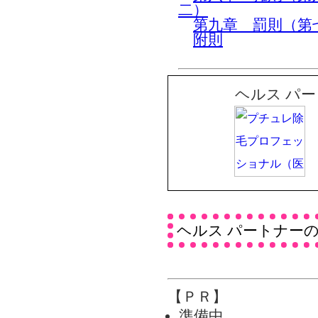
二）
第九章 罰則（第
附則
ヘルス パ
ヘルス パートナー
【ＰＲ】
準備中