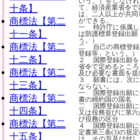
いう。）をしなけれ
十条】
て、経済産業省令で
は、二人以上が共同
商標法【第二
ができる。
一 特許庁に係属し
十一条】
は防護標章登録出願
う。）
商標法【第二
二 自己の商標登録
登録等」という。）
十二条】
２ 国際登録出願を
省令で定めるところ
商標法【第二
及び必要な書面を提
３ 願書には、次に
十三条】
ならない。
一 国際登録出願に
商標法【第二
書の締約国の国名
二 国際登録出願に
十四条】
又は役務並びに第六
び役務の区分
商標法【第二
４ 国際登録出願に
定書第三条(3)の
十五条】
は、その旨及び付し