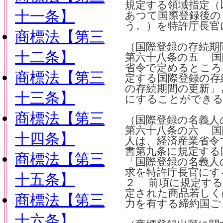
規定する領域指定（
十一条】
あつて国際登録後の
う。）を特許庁長官
商標法【第三
（国際登録の存続期
十二条】
第六十八条の五 国
省令で定めるところ
商標法【第三
定する国際登録の存
の存続期間の更新」
十三条】
にすることができ
商標法【第三
（国際登録の名義人
第六十八条の六 国
十四条】
人は、経済産業省令
書第九条に規定する
商標法【第三
「国際登録の名義人
求を特許庁長官にす
十五条】
２ 前項に規定する
定された商品若しく
商標法【第三
力を有する締約国ご
十六条】