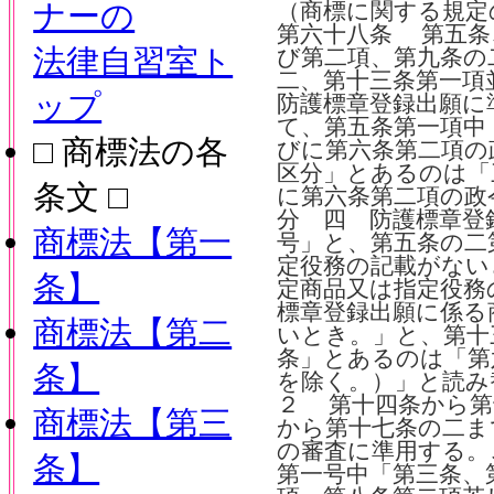
ナーの
（商標に関する規定
第六十八条 第五条
法律自習室ト
び第二項、第九条の
二、第十三条第一項
ップ
防護標章登録出願に
て、第五条第一項中
□ 商標法の各
びに第六条第二項の
区分」とあるのは「
条文 □
に第六条第二項の政
分 四 防護標章登
商標法【第一
号」と、第五条の二
定役務の記載がない
条】
定商品又は指定役務
標章登録出願に係る
商標法【第二
いとき。」と、第十
条」とあるのは「第
条】
を除く。）」と読み
２ 第十四条から第
商標法【第三
から第十七条の二ま
の審査に準用する。
条】
第一号中「第三条、