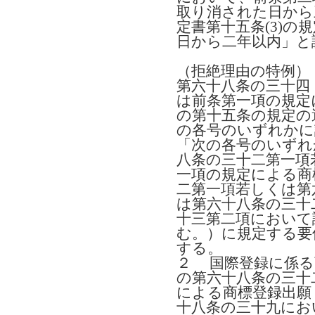
取り消された日から
定書第十五条(3)
日から二年以内」と
（拒絶理由の特例）
第六十八条の三十四
は前条第一項の規定
の第十五条の規定の
の各号のいずれかに
「次の各号のいずれ
八条の三十二第一項
一項の規定による商
二第一項若しくは第
は第六十八条の三十
十三第二項において
む。）に規定する要
する。
２ 国際登録に係る
の第六十八条の三十
による商標登録出願
十八条の三十九にお