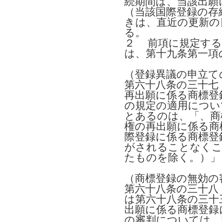
続期間は、当該出願
（当該国際登録の存
きは、直近の更新の
る。
２ 前項に規定する
は、第十九条第一項
（登録異議の申立て
第六十八条の三十七
再出願に係る商標登
の規定の適用につい
とあるのは、「、商
権の再出願に係る商
際登録に係る商標登
がされることなくこ
たものを除く。）」
（商標登録の無効の
第六十八条の三十八
は第六十八条の三十
出願に係る商標登録
の審判については、