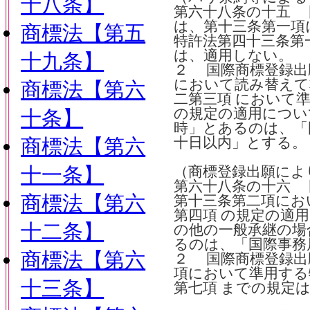
十八条】
第六十八条の十五 
は、第十三条第一項
商標法【第五
特許法第四十三条第
は、適用しない。
十九条】
２ 国際商標登録出
において読み替えて
商標法【第六
二第三項 において
の規定の適用につい
十条】
時」とあるのは、「
商標法【第六
十日以内」とする。
十一条】
（商標登録出願によ
第六十八条の十六 
商標法【第六
第十三条第二項にお
第四項 の規定の適
十二条】
の他の一般承継の場
るのは、「国際事務
商標法【第六
２ 国際商標登録出
項において準用する
十三条】
第七項 までの規定