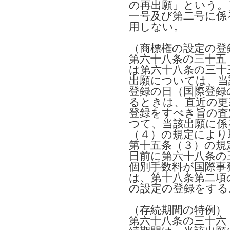
の再出願」という。
一号及び第二号に係
用しない。
（商標権の設定の登
第六十八条の三十五
は第六十八条の三十
出願については、当
登録の日（国際登録
るときは、直近の更
登録をすべき旨の査
つて、当該出願に係
（４）の規定により
第十五条（３）の規
日前に第六十八条の
個別手数料が国際事
は、第十八条第二項
の設定の登録をする
（存続期間の特例）
第六十八条の三十六