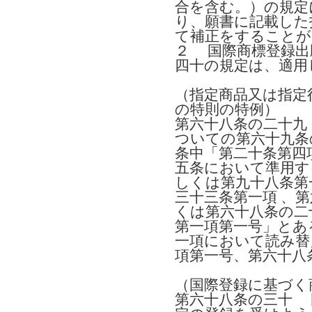
合を含む。）の規定
り、願書に記載した
て補正をすることが
２ 国際商標登録出
四十の規定は、適用
（指定商品又は指定
の特則の特例）
第六十八条の二十九
ついての第六十九条
条中「第二十条第四
五条において準用す
しくは第九十八条第
三十三条第一項 、
くは第六十八条の二
第一項第一号」とあ
一項において読み替
項第一号、第六十八
（国際登録に基づく
第六十八条の三十 