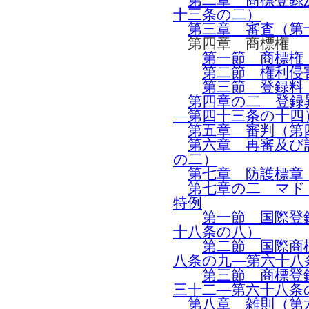
第二章 商標登録
十三条の二）
第三章 審査（第
第四章 商標権
第一節 商標権
第二節 権利侵
第三節 登録料
第四章の二 登録
―第四十三条の十四
第五章 審判（第
第六章 再審及び
の二）
第七章 防護標章
第七章の二 マド
特例
第一節 国際登
十八条の八）
第二節 国際商
八条の九―第六十八
第三節 商標登
三十二―第六十八条
第八章 雑則（第