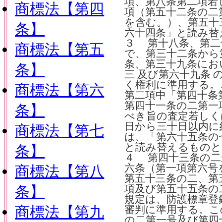
項、第八条第二項若
商標法【第四
項（第五十二条の二
を含む。）、第五十
条】
六十四条」と読み替
３ 第十八条、第二
商標法【第五
で、第三十二条から
条、第三十九条にお
条】
三 及び第六十九条
く権利に準用する。
商標法【第六
第二項中「第四十条
第四十一条の二第一
条】
べき旨の査定若しく
日から三十日以内に
商標法【第七
は、「第六十五条の
と読み替えるものと
条】
４ 第四十三条の二
六条（第一項第六号
商標法【第八
第五十三条の二、第
条】
項及び第五十五条の
規定は、防護標章登
商標法【第九
審判に準用する。こ
の二第一号及び第四