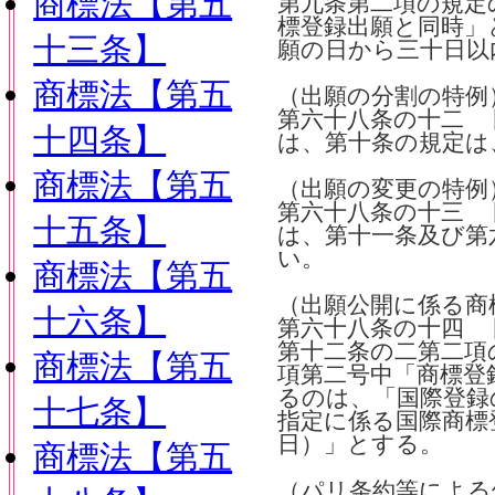
商標法【第五
第九条第二項の規定
標登録出願と同時」
十三条】
願の日から三十日以
商標法【第五
（出願の分割の特例
第六十八条の十二 
十四条】
は、第十条の規定は
商標法【第五
（出願の変更の特例
第六十八条の十三 
十五条】
は、第十一条及び第
い。
商標法【第五
（出願公開に係る商
十六条】
第六十八条の十四 
第十二条の二第二項
商標法【第五
項第二号中「商標登
るのは、「国際登録
十七条】
指定に係る国際商標
日）」とする。
商標法【第五
（パリ条約等による