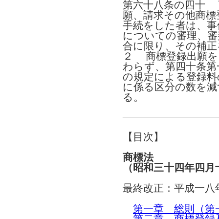
第六十八条の四十 
願、請求その他商標
手続をした者は、事
についての審理、審
合に限り、その補正
２ 商標登録出願を
わらず、第四十条第
の規定による登録料
に係る区分の数を減
る。
【目次】
商標法
（昭和三十四年四月
最終改正：平成一八
第一章 総則（第