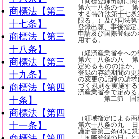
（商標登録出願に関
第六十八条の七 第
商標法【第三
する特許法第十七条
限る。）及び同法第
十七条】
登録出願、事後指定
申請及び国際登録の
商標法【第三
用する。
十八条】
（経済産業省令への
第六十八条の八 第
商標法【第三
定めるもののほか、
登録の存続期間の更
十九条】
の変更の記録の請求
商標法【第四
づく規則を実施する
済産業省令で定める
十条】
第二節 国際商
商標法【第四
（領域指定による商
十一条】
第六十八条の九 日
議定書第三条(4)に
商標法【第四
「国際登録の日」と