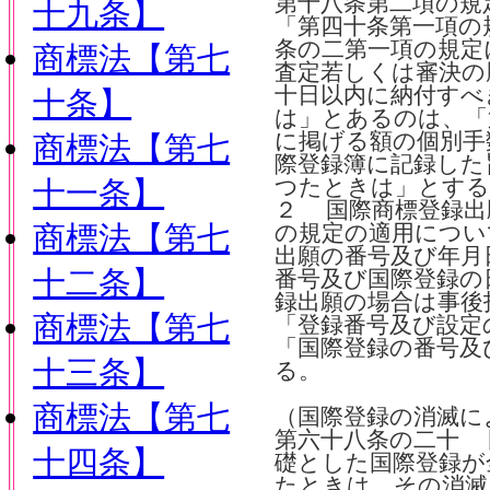
第十八条第二項の規
十九条】
「第四十条第一項の
条の二第一項の規定
商標法【第七
査定若しくは審決の
十日以内に納付すべ
十条】
は」とあるのは、「
に掲げる額の個別手
商標法【第七
際登録簿に記録した
十一条】
つたときは」とする
２ 国際商標登録出
商標法【第七
の規定の適用につい
出願の番号及び年月
十二条】
番号及び国際登録の
録出願の場合は事後
商標法【第七
「登録番号及び設定
「国際登録の番号及
十三条】
る。
商標法【第七
（国際登録の消滅に
第六十八条の二十 
十四条】
礎とした国際登録が
たときは、その消滅