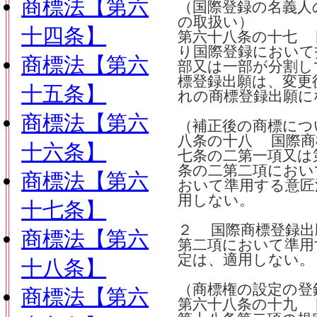
商標法【第六
（国際登録の名義人
の取扱い）
十四条】
第六十八条の十七 
り国際登録において
商標法【第六
部又は一部が分割し
標登録出願は、変更
十五条】
れの商標登録出願に
商標法【第六
（補正後の商標につ
八条の十八 国際商
十六条】
七条の二第一項又は
条の二第二項におい
商標法【第六
おいて準用する意匠
用しない。
十七条】
２ 国際商標登録出
商標法【第六
第二項において準用
定は、適用しない。
十八条】
（商標権の設定の登
商標法【第六
第六十八条の十九 