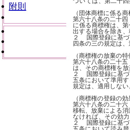
ついては、第二十四
附則
（団体商標に係る商
第六十八条の二十四
に係る商標権は、第
出する場合を除き、
２ 国際登録に基づ
四条の三の規定は、
（商標権の放棄の特
第六十八条の二十五
は、その商標権を放
２ 国際登録に基づ
五条において準用す
規定は、適用しない
（商標権の登録の効
第六十八条の二十六
移転、放棄による消
なければ、その効力
２ 国際登録に基づ
五条において読み替